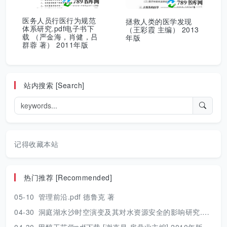
医务人员行医行为规范
拯救人类的医学发现
体系研究.pdf电子书下
（王彩霞 主编） 2013
载 （严金海，肖健，吕
年版
群蓉 著） 2011年版
站内搜索 [Search]
记得收藏本站
热门推荐 [Recommended]
05-10
管理前沿.pdf 德鲁克 著
04-30
洞庭湖水沙时空演变及其对水资源安全的影响研究.pdf 胡光伟 著 2017年版
04-30
甲醇工艺学pdf下载 [谢克昌 房鼎业主编] 2010年版