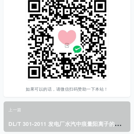
如果可以的话，请微信扫码赞助一下本站！
上一篇
D
L/T 301-2011 发电厂水汽中痕量阳离子的测定 离子色谱法.pdf