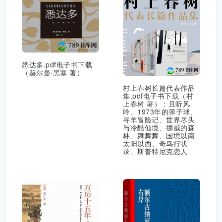
悉达多.pdf电子书下载
（赫尔曼·黑塞 著）
村上春树长篇代表作品
集.pdf电子书下载（村
上春树 著）：且听风
吟、1973年的弹子球、
寻羊冒险记、世界尽头
与冷酷仙境、挪威的森
林、舞舞舞、国境以南
太阳以西、奇鸟行状
录、斯普特尼克恋人