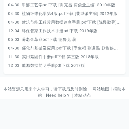
04-30
甲醇工艺学pdf下载 [谢克昌 房鼎业主编] 2010年版
04-30
植物纤维化学第4版.pdf下载 [裴继诚主编] 2012年版
04-30
建筑节能工程常用数据速查手册.pdf下载 [陈慢勤著] 2010年版
12-04
环保管家工作技术手册pdf下载 2019年版
05-03
养老金革命pdf下载 德鲁克 著
04-30
催化剂基础及应用.pdf下载 [季生福 张谦温 赵彬侠编] 2011年版
11-30
实用紧固件手册pdf下载 第三版 2018年版
12-03
能源数据简明手册pdf下载 2017版
本站资源只用来个人学习，请下载后及时删除！
网站地图
|
捐助本
站
|
Need help？
|
本站动态
本站是一个个人公益网站，资源来源于互联网，压缩包解压密码：
www.789pdf.com [2025年之前的文档解压密码为
www.dayuwenku.com]，如发现不能下载请向站长反馈。