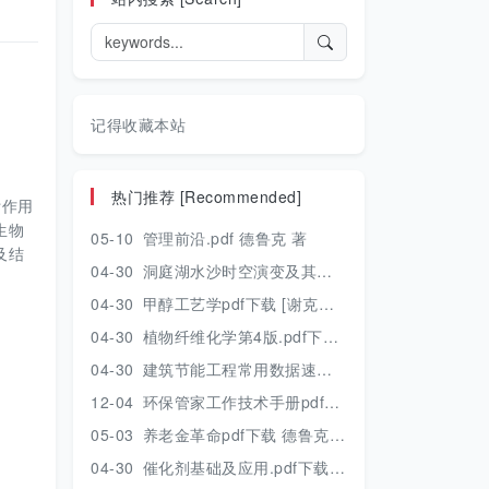
记得收藏本站
热门推荐 [Recommended]
附作用
生物
05-10
管理前沿.pdf 德鲁克 著
及结
04-30
洞庭湖水沙时空演变及其对水资源安全的影响研究.pdf 胡光伟 著 2017年版
04-30
甲醇工艺学pdf下载 [谢克昌 房鼎业主编] 2010年版
04-30
植物纤维化学第4版.pdf下载 [裴继诚主编] 2012年版
04-30
建筑节能工程常用数据速查手册.pdf下载 [陈慢勤著] 2010年版
12-04
环保管家工作技术手册pdf下载 2019年版
05-03
养老金革命pdf下载 德鲁克 著
04-30
催化剂基础及应用.pdf下载 [季生福 张谦温 赵彬侠编] 2011年版