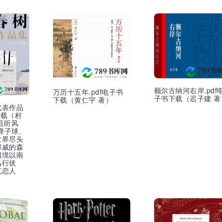
额尔古纳河右岸.pdf
万历十五年.pdf电子书
子书下载（迟子建 著
下载（黄仁宇 著）
代表作品
下载（村
且听风
的弹子球、
世界尽头
挪威的森
国境以南
鸟行状
克恋人