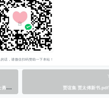
以的话，请微信扫码赞助一下本站！
智
能优化算法原理与应用.pdf下载 [李士勇，李研 编著] 2012年版
贾谊集 贾太傅新书.pd