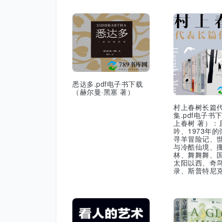
悉达多.pdf电子书下载
（赫尔曼·黑塞 著）
村上春树长篇
集.pdf电子书
上春树 著）：
吟、1973年
寻羊冒险记、
与冷酷仙境、
林、舞舞舞、
太阳以西、奇
录、斯普特尼