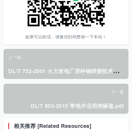
如果可以的话，请微信扫码赞助一下本站！
上一篇
D
L/T 752-2001 火力发电厂异种钢焊接技术规程.pdf
下一篇
DL/T 803-2015 带电作业用绝缘毯.pdf
相关推荐 [Related Resources]