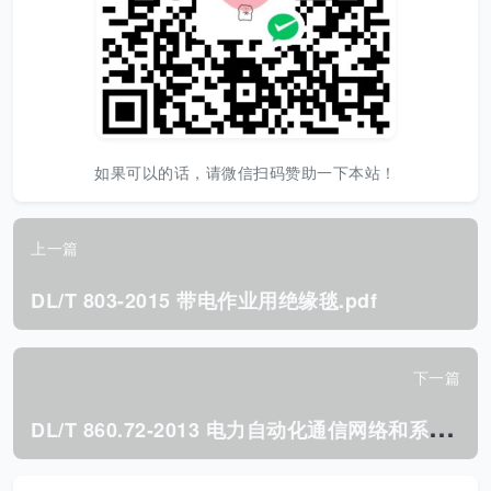
如果可以的话，请微信扫码赞助一下本站！
上一篇
DL/T 803-2015 带电作业用绝缘毯.pdf
下一篇
D
L/T 860.72-2013 电力自动化通信网络和系统 第7-2部分:基本信息和通信结构- 抽象通信服务接口(ACSI).pdf