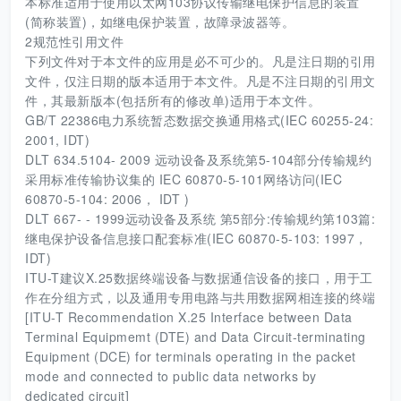
本标准适用于使用以太网103协议传输继电保护信息的装置
(简称装置)，如继电保护装置，故障录波器等。
2规范性引用文件
下列文件对于本文件的应用是必不可少的。凡是注日期的引用
文件，仅注日期的版本适用于本文件。凡是不注日期的引用文
件，其最新版本(包括所有的修改单)适用于本文件。
GB/T 22386电力系统暂态数据交换通用格式(IEC 60255-24:
2001, IDT)
DLT 634.5104- 2009 远动设备及系统第5-104部分传输规约
采用标准传输协议集的 IEC 60870-5-101网络访问(IEC
60870-5-104: 2006， IDT )
DLT 667- - 1999远动设备及系统 第5部分:传输规约第103篇:
继电保护设备信息接口配套标准(IEC 60870-5-103: 1997，
IDT)
ITU-T建议X.25数据终端设备与数据通信设备的接口，用于工
作在分组方式，以及通用专用电路与共用数据网相连接的终端
[ITU-T Recommendation X.25 Interface between Data
Terminal Equipmemt (DTE) and Data Circuit-terminating
Equipment (DCE) for terminals operating in the packet
mode and connected to public data networks by
dedicated circuit]