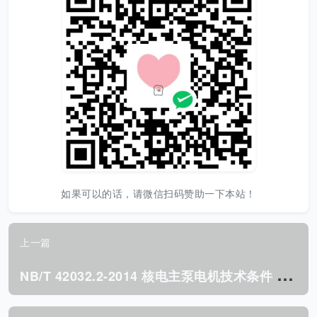
如果可以的话，请微信扫码赞助一下本站！
上一篇
N
B/T 42032.2-2014 核电主泵电机技术条件 第2部分:屏蔽泵异步电机.pdf