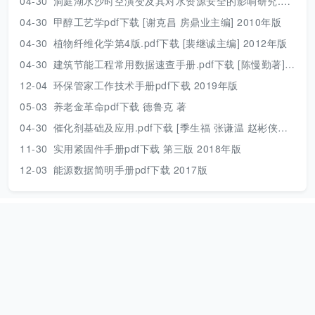
04-30
洞庭湖水沙时空演变及其对水资源安全的影响研究.pdf 胡光伟 著 2017年版
04-30
甲醇工艺学pdf下载 [谢克昌 房鼎业主编] 2010年版
04-30
植物纤维化学第4版.pdf下载 [裴继诚主编] 2012年版
04-30
建筑节能工程常用数据速查手册.pdf下载 [陈慢勤著] 2010年版
12-04
环保管家工作技术手册pdf下载 2019年版
05-03
养老金革命pdf下载 德鲁克 著
04-30
催化剂基础及应用.pdf下载 [季生福 张谦温 赵彬侠编] 2011年版
11-30
实用紧固件手册pdf下载 第三版 2018年版
12-03
能源数据简明手册pdf下载 2017版
本站资源只用来个人学习，请下载后及时删除！
网站地图
|
捐助本
站
|
Need help？
|
本站动态
本站是一个个人公益网站，资源来源于互联网，压缩包解压密码：
www.789pdf.com [2025年之前的文档解压密码为
www.dayuwenku.com]，如发现不能下载请向站长反馈。