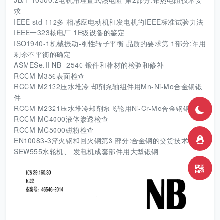
JB/T 10500.2电机用埋置式热电阻 第2部分:铂热电阻技术要
求
IEEE std 112多 相感应电动机和发电机的IEEE标准试验力法
IEEE一323核电厂 1E级设备的鉴定
ISO1940-1机械振动-刚性转子平衡 品质的要求第 1部分:许用
剩余不平衡的确定
ASMESe.II NB- 2540 锻件和棒材的检验和修补
RCCM M356表面检查
RCCM M2132压水堆冷 却剂泵轴组件用Mn-Ni-Mo合金钢锻
件
RCCM M2321压水堆冷却剂泵飞轮用Ni-Cr-Mo合金钢钢板
RCCM MC4000液体渗透检查
RCCM MC5000磁粉检查
EN10083-3淬火钢和回火钢第3 部分:合金钢的交货技术条件
SEW555水轮机、 发电机成套部件用大型锻钢