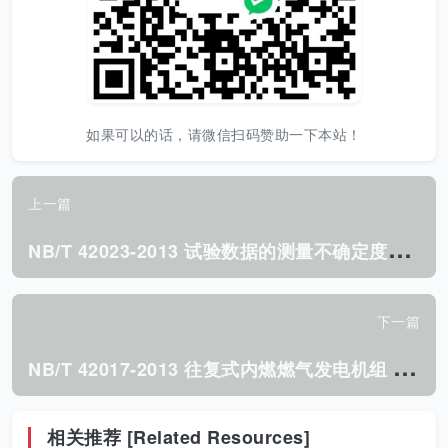
如果可以的话，请微信扫码赞助一下本站！
上一篇
N
B/T 42023-2013 试验数据的测量不确定度处理.pdf
下一篇
N
B/T 42017-2013 往复式内燃燃气发电机组 功率和燃料消耗率换算方法.pdf
相关推荐 [Related Resources]