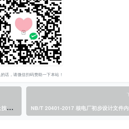
以的话，请微信扫码赞助一下本站！
N
B/T 20410-2017 核电工程纤维混凝土技术规程.pdf