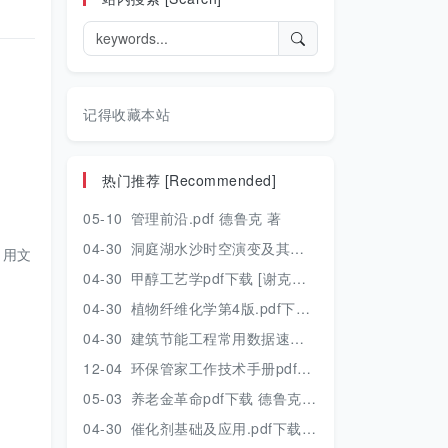
记得收藏本站
热门推荐 [Recommended]
05-10
管理前沿.pdf 德鲁克 著
04-30
洞庭湖水沙时空演变及其对水资源安全的影响研究.pdf 胡光伟 著 2017年版
引用文
04-30
甲醇工艺学pdf下载 [谢克昌 房鼎业主编] 2010年版
04-30
植物纤维化学第4版.pdf下载 [裴继诚主编] 2012年版
04-30
建筑节能工程常用数据速查手册.pdf下载 [陈慢勤著] 2010年版
12-04
环保管家工作技术手册pdf下载 2019年版
05-03
养老金革命pdf下载 德鲁克 著
04-30
催化剂基础及应用.pdf下载 [季生福 张谦温 赵彬侠编] 2011年版