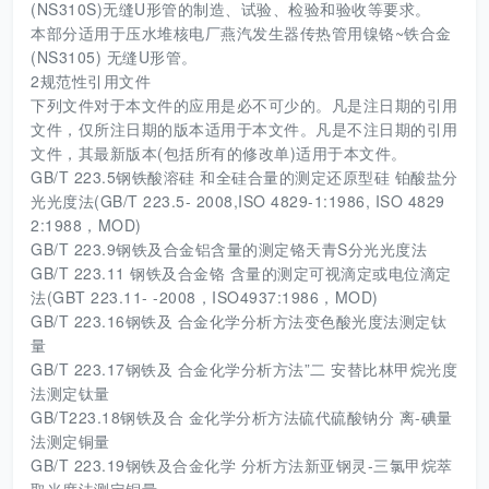
(NS310S)无缝U形管的制造、试验、检验和验收等要求。
本部分适用于压水堆核电厂燕汽发生器传热管用镍铬~铁合金
(NS3105) 无缝U形管。
2规范性引用文件
下列文件对于本文件的应用是必不可少的。凡是注日期的引用
文件，仅所注日期的版本适用于本文件。凡是不注日期的引用
文件，其最新版本(包括所有的修改单)适用于本文件。
GB/T 223.5钢铁酸溶硅 和全硅合量的测定还原型硅 铂酸盐分
光光度法(GB/T 223.5- 2008,ISO 4829-1:1986, ISO 4829
2:1988，MOD)
GB/T 223.9钢铁及合金铝含量的测定铬天青S分光光度法
GB/T 223.11 钢铁及合金铬 含量的测定可视滴定或电位滴定
法(GBT 223.11- -2008，ISO4937:1986，MOD)
GB/T 223.16钢铁及 合金化学分析方法变色酸光度法测定钛
量
GB/T 223.17钢铁及 合金化学分析方法”二 安替比林甲烷光度
法测定钛量
GB/T223.18钢铁及合 金化学分析方法硫代硫酸钠分 离-碘量
法测定铜量
GB/T 223.19钢铁及合金化学 分析方法新亚钢灵-三氯甲烷萃