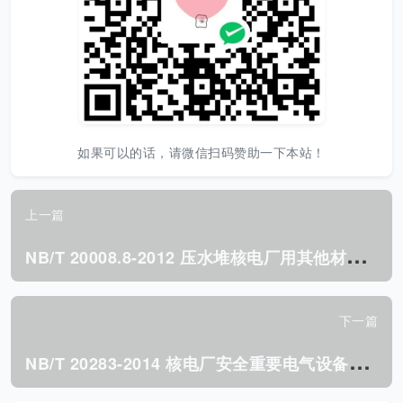
如果可以的话，请微信扫码赞助一下本站！
上一篇
N
B/T 20008.8-2012 压水堆核电厂用其他材料第8部分: 镍-铬-铁合金热挤管.pdf
下一篇
N
B/T 20283-2014 核电厂安全重要电气设备鉴定 环境条件分类.pdf