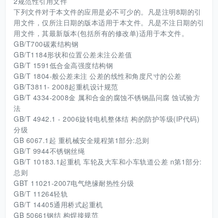
2规范性引用文件
下列文件对于本文件的应用是必不可少的。凡是注明8期的引
用文件，仅所注日期的版本适用于本文件。凡是不注日期的引
用文件，其最新版本(包括所有的修改单)适用于本文件。
GB/T700碳素结构钢
GB/T1184形状和位置公差未注公差值
GB/T 1591低合金高强度结构钢
GB/T 1804-般公差未注 公差的线性和角度尺寸的公差
GB/T3811- 2008起重机设计规范
GB/T 4334-2008金 属和合金的腐蚀不锈钢晶问腐 蚀试验方
法
GB/T 4942.1 - 2006旋转电机整体结 构的防护等级(IP代码)
分级
GB 6067.1起 重机械安全规程第1部分:总则
GB/T 9944不锈钢丝绳
GB/T 10183.1起重机 车轮及大车和小车轨道公差 n第1部分:
总则
GBT 11021-2007电气绝缘耐热性分级
GB/T 11264轻轨
GB/T 14405通用桥式起重机
GB 50661钢结 构焊接规范