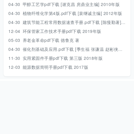
04-30
甲醇工艺学pdf下载 [谢克昌 房鼎业主编] 2010年版
04-30
植物纤维化学第4版.pdf下载 [裴继诚主编] 2012年版
04-30
建筑节能工程常用数据速查手册.pdf下载 [陈慢勤著] 2010年版
12-04
环保管家工作技术手册pdf下载 2019年版
05-03
养老金革命pdf下载 德鲁克 著
04-30
催化剂基础及应用.pdf下载 [季生福 张谦温 赵彬侠编] 2011年版
11-30
实用紧固件手册pdf下载 第三版 2018年版
12-03
能源数据简明手册pdf下载 2017版
本站资源只用来个人学习，请下载后及时删除！
网站地图
|
捐助本
站
|
Need help？
|
本站动态
本站是一个个人公益网站，资源来源于互联网，压缩包解压密码：
www.789pdf.com [2025年之前的文档解压密码为
www.dayuwenku.com]，如发现不能下载请向站长反馈。