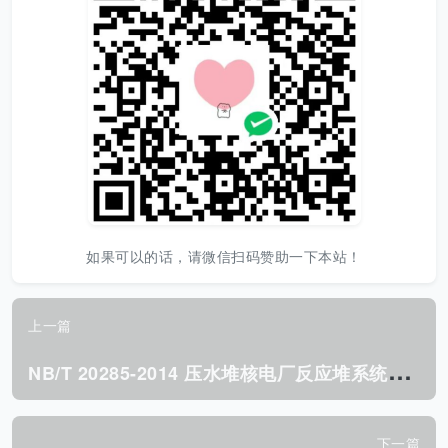
如果可以的话，请微信扫码赞助一下本站！
上一篇
N
B/T 20285-2014 压水堆核电厂反应堆系统设计总要求.pdf
下一篇