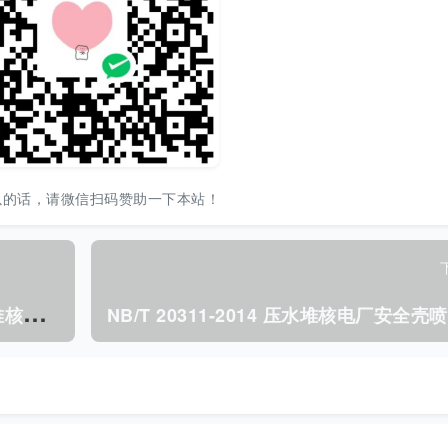
以的话，请微信扫码赞助一下本站！
N
B/T 20309-2014 能动安全系统压水堆核电厂总设计要求.pdf