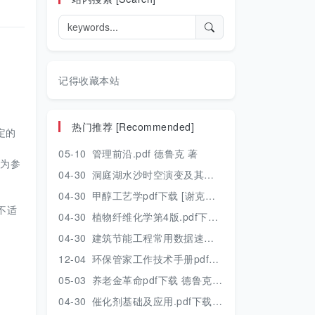
记得收藏本站
热门推荐 [Recommended]
定的
05-10
管理前沿.pdf 德鲁克 著
作为参
04-30
洞庭湖水沙时空演变及其对水资源安全的影响研究.pdf 胡光伟 著 2017年版
04-30
甲醇工艺学pdf下载 [谢克昌 房鼎业主编] 2010年版
不适
04-30
植物纤维化学第4版.pdf下载 [裴继诚主编] 2012年版
04-30
建筑节能工程常用数据速查手册.pdf下载 [陈慢勤著] 2010年版
12-04
环保管家工作技术手册pdf下载 2019年版
05-03
养老金革命pdf下载 德鲁克 著
04-30
催化剂基础及应用.pdf下载 [季生福 张谦温 赵彬侠编] 2011年版