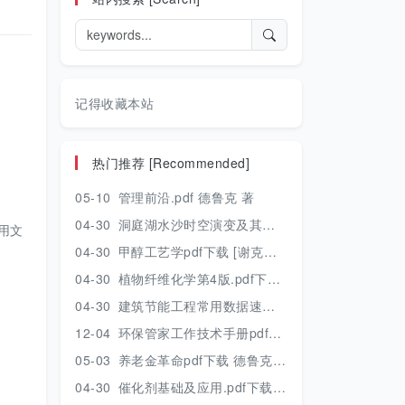
记得收藏本站
热门推荐 [Recommended]
05-10
管理前沿.pdf 德鲁克 著
04-30
洞庭湖水沙时空演变及其对水资源安全的影响研究.pdf 胡光伟 著 2017年版
用文
04-30
甲醇工艺学pdf下载 [谢克昌 房鼎业主编] 2010年版
04-30
植物纤维化学第4版.pdf下载 [裴继诚主编] 2012年版
04-30
建筑节能工程常用数据速查手册.pdf下载 [陈慢勤著] 2010年版
12-04
环保管家工作技术手册pdf下载 2019年版
05-03
养老金革命pdf下载 德鲁克 著
04-30
催化剂基础及应用.pdf下载 [季生福 张谦温 赵彬侠编] 2011年版