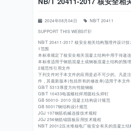
NB/T 20411-2017 核
2024年08月04日
NB/T 20411
SUPPORT THIS WEBSITE!
NB/T 20411-2017 核安全相关结构预埋件设计技
1范围
本标准规定了核安全相关混凝土结构中用于传递
本标准适用于钢筋混凝土或钢板混凝土结构的预埋
2规范性引用文件
下列文件对于本文件的应用是必不可少的。凡是注
件，其最新版本(包括所有的修改单)适用于本文件
GB/T 5313厚度方向性能钢板
GB/T 10433电弧螺柱焊用圆柱头焊钉
GB 50010- 2010 混凝土结构设计规范
GB 50017钢结构设计规范
JGJ 107钢筋机械连接技术规程
JGJ 256钢筋锚固板应用技术规程
NB/T 20012压水堆核电厂核安全有关的混凝土