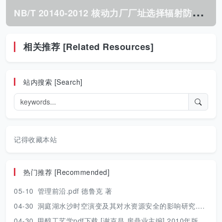
N
B/T 20140-2012 核动力厂厂址选择辐射防护技术规范.pdf
相关推荐 [Related Resources]
站内搜索 [Search]
记得收藏本站
热门推荐 [Recommended]
05-10
管理前沿.pdf 德鲁克 著
04-30
洞庭湖水沙时空演变及其对水资源安全的影响研究.pdf 胡光伟 著 2017年版
04-30
甲醇工艺学pdf下载 [谢克昌 房鼎业主编] 2010年版