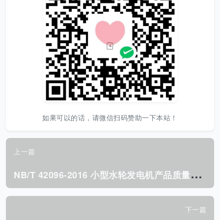
如果可以的话，请微信扫码赞助一下本站！
上一篇
N
B/T 42096-2016 小型水轮发电机产品质量控制规范.pdf
下一篇