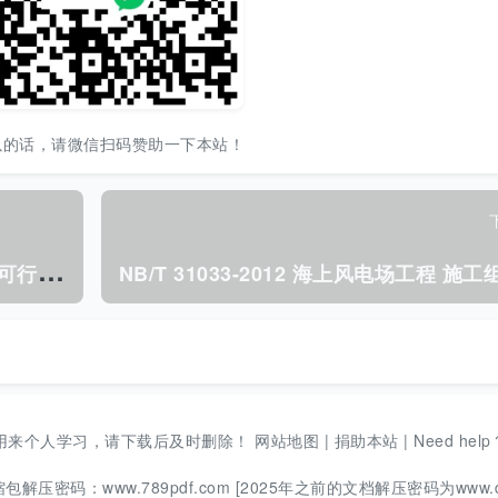
以的话，请微信扫码赞助一下本站！
N
B/T 31031-2012 海_上风电场工程预可行性研究报告 编制规程.pdf
用来个人学习，请下载后及时删除！
网站地图
|
捐助本站
|
Need help
码：www.789pdf.com [2025年之前的文档解压密码为www.d