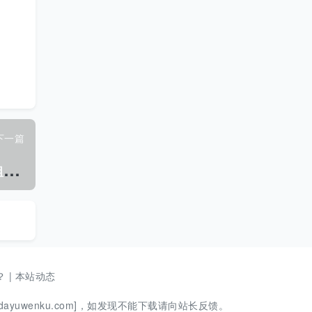
下一篇
N
B/T 31033-2012 海上风电场工程 施工组织设计技术规定.pdf
？
|
本站动态
ayuwenku.com]，如发现不能下载请向站长反馈。