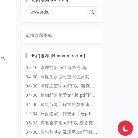
记得收藏本站
热门推荐 [Recommended]
照执
05-10
管理前沿.pdf 德鲁克 著
04-30
洞庭湖水沙时空演变及其对水资源安全的影响研究.pdf 胡光伟 著 2017年版
04-30
甲醇工艺学pdf下载 [谢克昌 房鼎业主编] 2010年版
04-30
植物纤维化学第4版.pdf下载 [裴继诚主编] 2012年版
04-30
建筑节能工程常用数据速查手册.pdf下载 [陈慢勤著] 2010年版
12-04
环保管家工作技术手册pdf下载 2019年版
05-03
养老金革命pdf下载 德鲁克 著
04-30
催化剂基础及应用.pdf下载 [季生福 张谦温 赵彬侠编] 2011年版