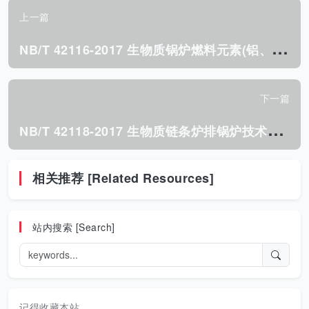
上一篇
N
B/T 42116-2017 生物质锅炉燃料元素(铝、钙、铁、 镁、磷、钾、 硅、钠和钛)的测定方法.pdf
下一篇
N
B/T 42118-2017 生物质链条炉排锅炉技术条件.pdf
相关推荐 [Related Resources]
站内搜索 [Search]
记得收藏本站