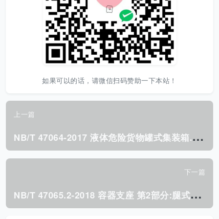
如果可以的话，请微信扫码赞助一下本站！
上一篇
N
B/T 47064-2017 液体危险货物罐式集装箱.pdf
下一篇
N
B/T 47065.2-2018 容器支座 第2部分:腿式支座.pdf