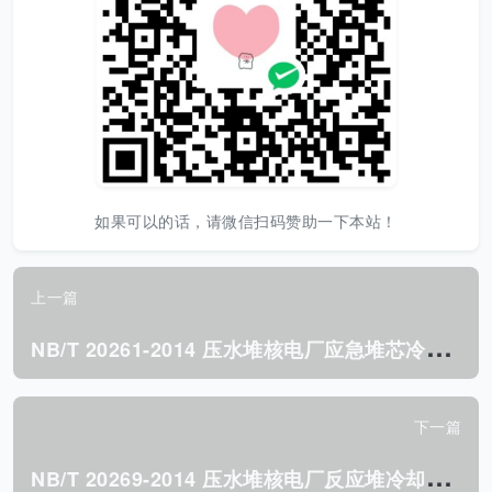
如果可以的话，请微信扫码赞助一下本站！
上一篇
N
B/T 20261-2014 压水堆核电厂应急堆芯冷却系统设计准则.pdf
下一篇
N
B/T 20269-2014 压水堆核电厂反应堆冷却剂泵设计 制造规范.pdf