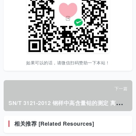
如果可以的话，请微信扫码赞助一下本站！
下一篇
S
N/T 3121-2012 钢样中高含量钴的测定 离子交换分离电位滴定法.pdf
相关推荐 [Related Resources]