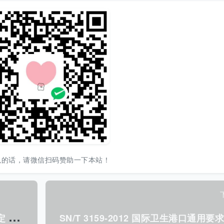
以的话，请微信扫码赞助一下本站！
S
N/T 3121-2012 钢样中高含量钴的测定 离子交换分离电位滴定法.pdf
SN/T 3159-2012 国际卫生港口通用要求.