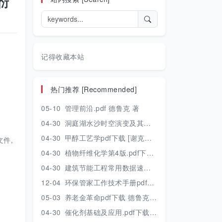
衍
记得收藏本站
热门推荐 [Recommended]
05-10
管理前沿.pdf 德鲁克 著
04-30
洞庭湖水沙时空演变及其对水资源安全的影响研究.pdf 胡光伟 著 2017年版
04-30
甲醇工艺学pdf下载 [谢克昌 房鼎业主编] 2010年版
件,
04-30
植物纤维化学第4版.pdf下载 [裴继诚主编] 2012年版
04-30
建筑节能工程常用数据速查手册.pdf下载 [陈慢勤著] 2010年版
12-04
环保管家工作技术手册pdf下载 2019年版
05-03
养老金革命pdf下载 德鲁克 著
04-30
催化剂基础及应用.pdf下载 [季生福 张谦温 赵彬侠编] 2011年版