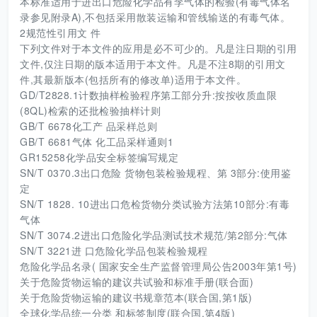
本标准适用于进出口危险化学品有李气体的检验(有毒气体名
录参见附录A),不包括采用散装运输和管线输送的有毒气体。
2规范性引用文 件
下列文件对于本文件的应用是必不可少的。凡是注日期的引用
文件,仅注日期的版本适用于本文件。凡是不注8期的引用文
件,其最新版本(包括所有的修改单)适用于本文件。
GD/T2828.1计数抽样检验程序第工部分升:按按收质血限
(8QL)检索的还批检验抽样计则
GB/T 6678化工产 品采样总则
GB/T 6681气体 化工品采样通则1
GR15258化学品安全标签编写规定
SN/T 0370.3出口危险 货物包装检验规程、第 3部分:使用鉴
定
SN/T 1828. 10进出口危检货物分类试验方法第10部分:有毒
气体
SN/T 3074.2进出口危险化学品测试技术规范/第2部分:气体
SN/T 3221进 口危险化学品包装检验规程
危险化学品名录( 国家安全生产监督管理局公告2003年第1号)
关于危险货物运输的建议共试验和标准手册(联合面)
关于危险货物运输的建议书规章范本(联合国,第1版)
全球化学品统一分类 和标签制度(联合国,第4版)