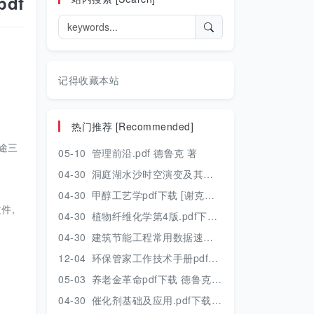
df
记得收藏本站
热门推荐 [Recommended]
途三
05-10
管理前沿.pdf 德鲁克 著
04-30
洞庭湖水沙时空演变及其对水资源安全的影响研究.pdf 胡光伟 著 2017年版
04-30
甲醇工艺学pdf下载 [谢克昌 房鼎业主编] 2010年版
件,
04-30
植物纤维化学第4版.pdf下载 [裴继诚主编] 2012年版
04-30
建筑节能工程常用数据速查手册.pdf下载 [陈慢勤著] 2010年版
12-04
环保管家工作技术手册pdf下载 2019年版
05-03
养老金革命pdf下载 德鲁克 著
04-30
催化剂基础及应用.pdf下载 [季生福 张谦温 赵彬侠编] 2011年版