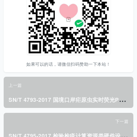
如果可以的话，请微信扫码赞助一下本站！
上一篇
S
N/T 4793-2017 国境口岸疟原虫实时荧光PCR检测方法.pdf
下一篇
S
N/T 4795-2017 检验检疫计算资源类硬件设施选型规范.pdf