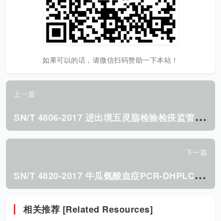
如果可以的话，请微信扫码赞助一下本站！
上一篇
S
N/T 4806-2017 进出境五灵脂检验检疫监管规程.pdf
下一篇
S
N/T 4820-2017 牛瓜氨酸血症PCR-DHPLC检测方法.pdf
相关推荐 [Related Resources]