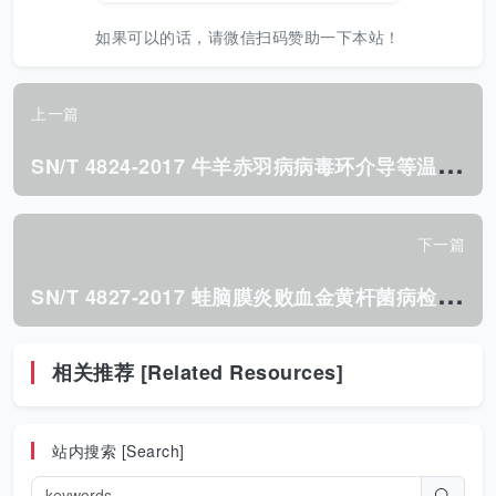
如果可以的话，请微信扫码赞助一下本站！
上一篇
S
N/T 4824-2017 牛羊赤羽病病毒环介导等温扩增 检测方法.pdf
下一篇
S
N/T 4827-2017 蛙脑膜炎败血金黄杆菌病检疫技术规范.pdf
相关推荐 [Related Resources]
站内搜索 [Search]