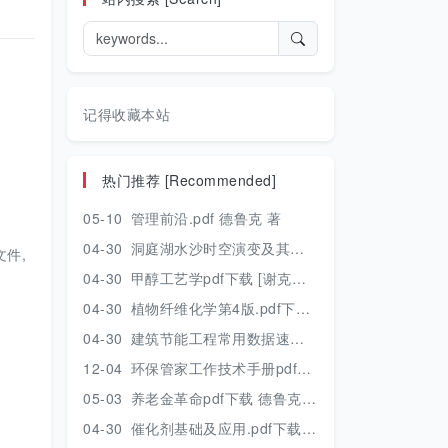
记得收藏本站
热门推荐 [Recommended]
05-10
管理前沿.pdf 德鲁克 著
04-30
洞庭湖水沙时空演变及其对水资源安全的影响研究.pdf 胡光伟 著 2017年版
件,
04-30
甲醇工艺学pdf下载 [谢克昌 房鼎业主编] 2010年版
04-30
植物纤维化学第4版.pdf下载 [裴继诚主编] 2012年版
04-30
建筑节能工程常用数据速查手册.pdf下载 [陈慢勤著] 2010年版
12-04
环保管家工作技术手册pdf下载 2019年版
05-03
养老金革命pdf下载 德鲁克 著
04-30
催化剂基础及应用.pdf下载 [季生福 张谦温 赵彬侠编] 2011年版