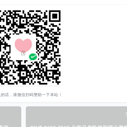
以的话，请微信扫码赞助一下本站！
S
N/T 3090-2012 进出境实验猴现场检疫监管规程.pdf