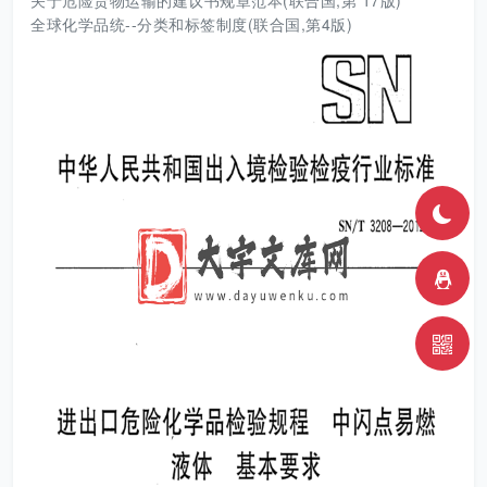
关于危险货物运输的建议书规章范本(联合国,第 17版)
全球化学品统--分类和标签制度(联合国,第4版)