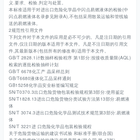
义.要求、检验.判定与处置。
本标准适用于对进出口危险化学晶中闪点易燃液体的检验(中
闪点易燃液体名录参见附录A),不包括采用散装运输和管线输
送的易燃液体。
2规范性引用文件
下列文件对于本文件的应用是必不可少的。凡是注日期的引用
文件,仅注日期的版本适用于本文件。凡是不注日期的引用文
件,其最新版本(包括所有的修改单)适用于本文件。
GB/T 2828.1计数抽样检验程序 第1部分:按接收质量限(AQL)
检索的逐批检验抽样计划
GB/T 6678化工产 晶采样总则
GB/T6680液体化工品采样通则
GB15258化学品安全标签编写规定
SN/T0370.3出口危险货物包装检验规程第3部分:使用鉴定
SN/T1828.13进出口危险货物分类试验方法第13部分:易燃液
体
SN/T 3074.3进出口危险化学品测试技术规范第3部分:易燃液
体
SN/T 3221进 口危险化学品包装检验规程
关于危险货物运输的建议书试验 和标准手册(联合国)