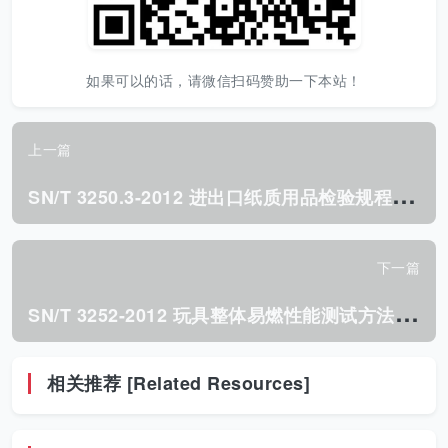
如果可以的话，请微信扫码赞助一下本站！
上一篇
S
N/T 3250.3-2012 进出口纸质用品检验规程 第3部分:纸衣服.pdf
下一篇
S
N/T 3252-2012 玩具整体易燃性能测试方法.pdf
相关推荐 [Related Resources]