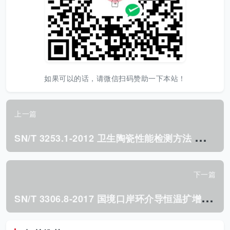
如果可以的话，请微信扫码赞助一下本站！
上一篇
S
N/T 3253.1-2012 卫生陶瓷性能检测方法 第1部分耐化学腐蚀和耐污染性能.pdf
下一篇
S
N/T 3306.8-2017 国境口岸环介导恒温扩增(LAMP)检测方法 第8部分:基孔肯雅病毒.pdf