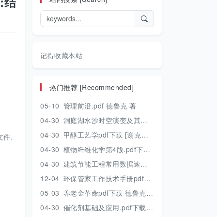
:结
记得收藏本站
热门推荐 [Recommended]
05-10
管理前沿.pdf 德鲁克 著
04-30
洞庭湖水沙时空演变及其对水资源安全的影响研究.pdf 胡光伟 著 2017年版
04-30
甲醇工艺学pdf下载 [谢克昌 房鼎业主编] 2010年版
件.
04-30
植物纤维化学第4版.pdf下载 [裴继诚主编] 2012年版
04-30
建筑节能工程常用数据速查手册.pdf下载 [陈慢勤著] 2010年版
12-04
环保管家工作技术手册pdf下载 2019年版
05-03
养老金革命pdf下载 德鲁克 著
04-30
催化剂基础及应用.pdf下载 [季生福 张谦温 赵彬侠编] 2011年版