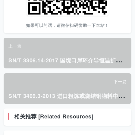
如果可以的话，请微信扫码赞助一下本站！
上一篇
S
N/T 3306.14-2017 国境口岸环介导恒温扩增(LAMP) 检测方法 第14部分:大肠杆菌O157 :H7.pdf
下一篇
S
N/T 3469.3-2013 进口粗炼或烧结铜物料中硫含量的测定 高频燃烧红外吸收法.pdf
相关推荐 [Related Resources]