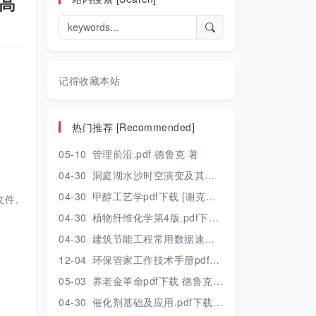
 高
记得收藏本站
热门推荐 [Recommended]
05-10
管理前沿.pdf 德鲁克 著
04-30
洞庭湖水沙时空演变及其对水资源安全的影响研究.pdf 胡光伟 著 2017年版
04-30
甲醇工艺学pdf下载 [谢克昌 房鼎业主编] 2010年版
件,
04-30
植物纤维化学第4版.pdf下载 [裴继诚主编] 2012年版
04-30
建筑节能工程常用数据速查手册.pdf下载 [陈慢勤著] 2010年版
12-04
环保管家工作技术手册pdf下载 2019年版
05-03
养老金革命pdf下载 德鲁克 著
04-30
催化剂基础及应用.pdf下载 [季生福 张谦温 赵彬侠编] 2011年版