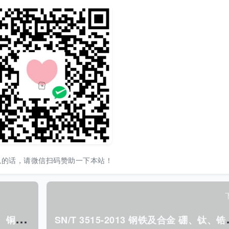
以的话，请微信扫码赞助一下本站！
S
N/T 3510-2013 进出口铅矿中砷、镉、铜、镍、铅、锌的测定 电感耦合等离子体原子发射光谱法.pdf
N/T 3515-2013 钢