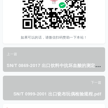
如果可以的话，请微信扫码赞助一下本站！
上一篇
S
N/T 0869-2017 出口饮料中抗坏血酸的测定.pdf
下一篇
SN/T 0999-2001 出口瓷布玩偶检验规程.pdf