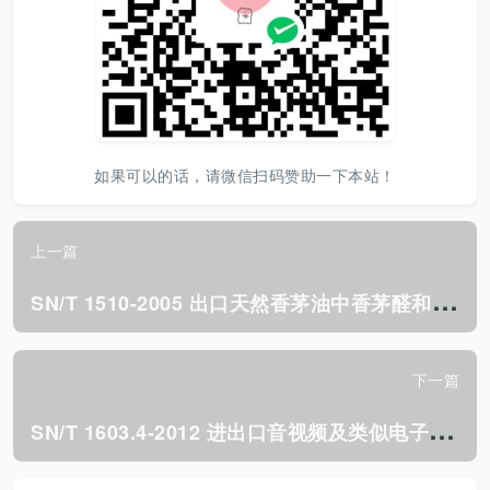
如果可以的话，请微信扫码赞助一下本站！
上一篇
S
N/T 1510-2005 出口天然香茅油中香茅醛和含氧化合物 含量的测定气相色谱法.pdf
下一篇
S
N/T 1603.4-2012 进出口音视频及类似电子设备检验规程 第4部分:视盘机.pdf