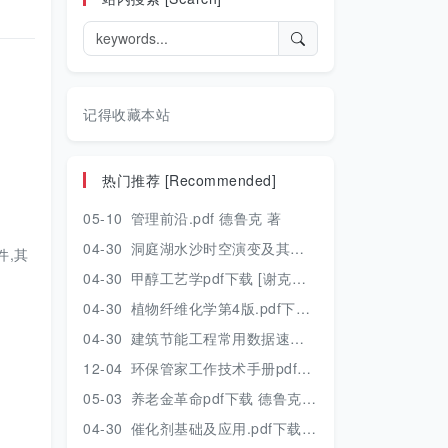
记得收藏本站
热门推荐 [Recommended]
05-10
管理前沿.pdf 德鲁克 著
04-30
洞庭湖水沙时空演变及其对水资源安全的影响研究.pdf 胡光伟 著 2017年版
件,其
04-30
甲醇工艺学pdf下载 [谢克昌 房鼎业主编] 2010年版
04-30
植物纤维化学第4版.pdf下载 [裴继诚主编] 2012年版
04-30
建筑节能工程常用数据速查手册.pdf下载 [陈慢勤著] 2010年版
12-04
环保管家工作技术手册pdf下载 2019年版
05-03
养老金革命pdf下载 德鲁克 著
04-30
催化剂基础及应用.pdf下载 [季生福 张谦温 赵彬侠编] 2011年版