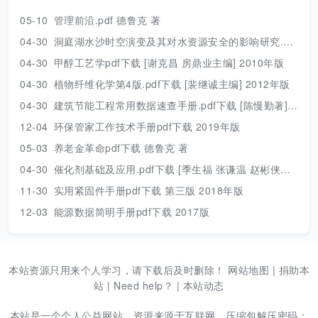
05-10
管理前沿.pdf 德鲁克 著
04-30
洞庭湖水沙时空演变及其对水资源安全的影响研究.pdf 胡光伟 著 2017年版
04-30
甲醇工艺学pdf下载 [谢克昌 房鼎业主编] 2010年版
04-30
植物纤维化学第4版.pdf下载 [裴继诚主编] 2012年版
04-30
建筑节能工程常用数据速查手册.pdf下载 [陈慢勤著] 2010年版
12-04
环保管家工作技术手册pdf下载 2019年版
05-03
养老金革命pdf下载 德鲁克 著
04-30
催化剂基础及应用.pdf下载 [季生福 张谦温 赵彬侠编] 2011年版
11-30
实用紧固件手册pdf下载 第三版 2018年版
12-03
能源数据简明手册pdf下载 2017版
本站资源只用来个人学习，请下载后及时删除！
网站地图
|
捐助本
站
|
Need help？
|
本站动态
本站是一个个人公益网站，资源来源于互联网，压缩包解压密码：