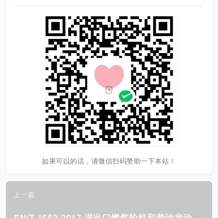
如果可以的话，请微信扫码赞助一下本站！
上一篇
S
N/T 1652-2017 进出口燃气轮机和柴油发动机燃料油 污染物检测方法 旋转盘电极原子 发射光谱法.pdf