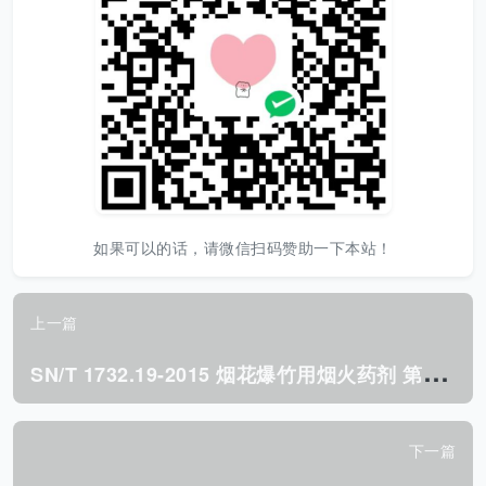
如果可以的话，请微信扫码赞助一下本站！
上一篇
S
N/T 1732.19-2015 烟花爆竹用烟火药剂 第19部分: 没食子酸的检测方法 高效液相色谱法.pdf
下一篇