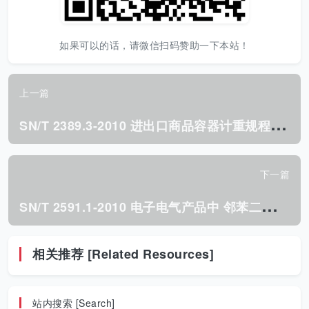
如果可以的话，请微信扫码赞助一下本站！
上一篇
S
N/T 2389.3-2010 进出口商品容器计重规程 第3部分:奥里油岸上立式金属罐 静态计重.pdf
下一篇
S
N/T 2591.1-2010 电子电气产品中 邻苯二甲酸酯类物质的测定 第1部分:气相色谱法.pdf
相关推荐 [Related Resources]
站内搜索 [Search]