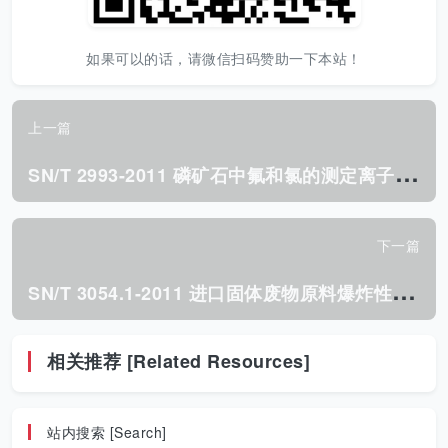
如果可以的话，请微信扫码赞助一下本站！
上一篇
S
N/T 2993-2011 磷矿石中氟和氯的测定离子色谱法.pdf
下一篇
S
N/T 3054.1-2011 进口固体废物原料爆炸性试验方法 第1部分:时间/压力试验.pdf
相关推荐 [Related Resources]
站内搜索 [Search]