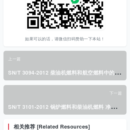
如果可以的话，请微信扫码赞助一下本站！
上一篇
S
N/T 3094-2012 柴油机燃料和航空燃料中的芳香烃和 多环芳烃的测定超 临界流体色谱法.pdf
下一篇
S
N/T 3101-2012 锅炉燃料和柴油机燃料 净热值和 总热值的估算法.pdf
相关推荐 [Related Resources]