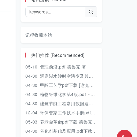
记得收藏本站
热门推荐 [Recommended]
05-10
管理前沿.pdf 德鲁克 著
04-30
洞庭湖水沙时空演变及其对水资源安全的影响研究.pdf 胡光伟 著 2017年版
04-30
甲醇工艺学pdf下载 [谢克昌 房鼎业主编] 2010年版
04-30
植物纤维化学第4版.pdf下载 [裴继诚主编] 2012年版
04-30
建筑节能工程常用数据速查手册.pdf下载 [陈慢勤著] 2010年版
12-04
环保管家工作技术手册pdf下载 2019年版
05-03
养老金革命pdf下载 德鲁克 著
04-30
催化剂基础及应用.pdf下载 [季生福 张谦温 赵彬侠编] 2011年版