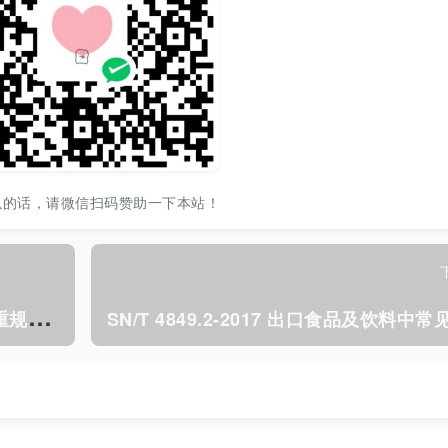
以的话，请微信扫码赞助一下本站！
S
N/T 2389.1-2012 进出口商品容器计重规程 第1部分:术语.pdf