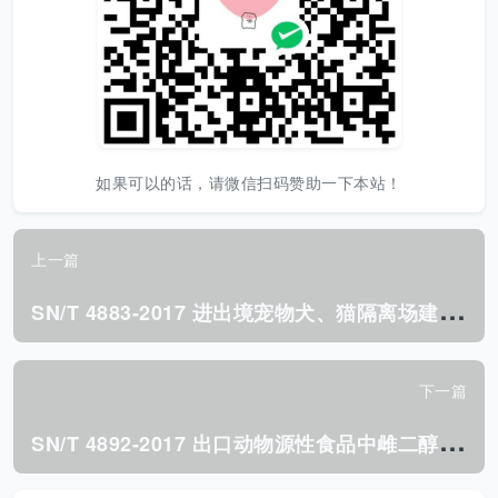
如果可以的话，请微信扫码赞助一下本站！
上一篇
S
N/T 4883-2017 进出境宠物犬、猫隔离场建设规范.pdf
下一篇
S
N/T 4892-2017 出口动物源性食品中雌二醇、睾酮和孕酮 残留量及稳定碳同位素比值的测定.pdf