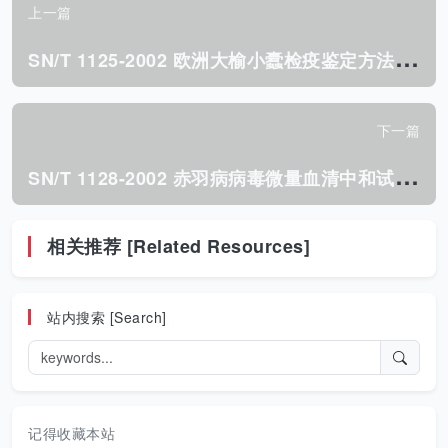
上一篇
S
N/T 1125-2002 欧洲大榆小蠹检疫鉴定方法.pdf
下一篇
S
N/T 1128-2002 赤羽病病毒微量血清中和试验操作规程.pdf
相关推荐 [Related Resources]
站内搜索 [Search]
记得收藏本站