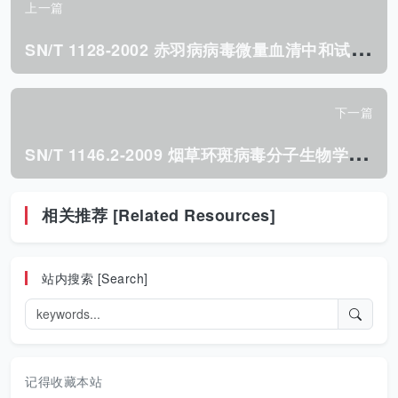
上一篇
S
N/T 1128-2002 赤羽病病毒微量血清中和试验操作规程.pdf
下一篇
S
N/T 1146.2-2009 烟草环斑病毒分子生物学检测方法.pdf
相关推荐 [Related Resources]
站内搜索 [Search]
记得收藏本站