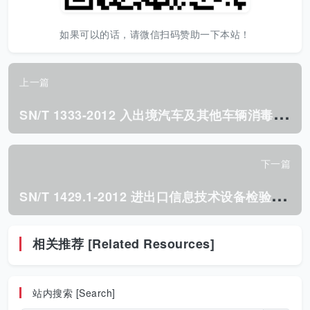
如果可以的话，请微信扫码赞助一下本站！
上一篇
S
N/T 1333-2012 入出境汽车及其他车辆消毒规程.pdf
下一篇
S
N/T 1429.1-2012 进出口信息技术设备检验规程 第1部分:通用要求.pdf
相关推荐 [Related Resources]
站内搜索 [Search]