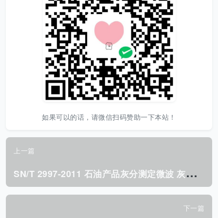
如果可以的话，请微信扫码赞助一下本站！
上一篇
S
N/T 2997-2011 石油产品灰分测定微波 灰化法.pdf
下一篇