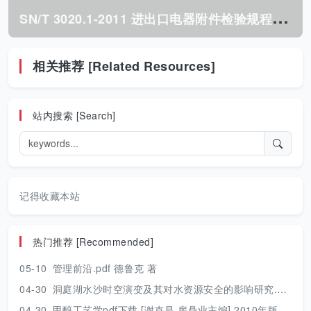
S
N/T 3020.1-2011 进出口电器附件检验规程 第1部分:通用要求.pdf
相关推荐 [Related Resources]
站内搜索 [Search]
记得收藏本站
热门推荐 [Recommended]
05-10
管理前沿.pdf 德鲁克 著
04-30
洞庭湖水沙时空演变及其对水资源安全的影响研究.pdf 胡光伟 著 2017年版
04-30
甲醇工艺学pdf下载 [谢克昌 房鼎业主编] 2010年版