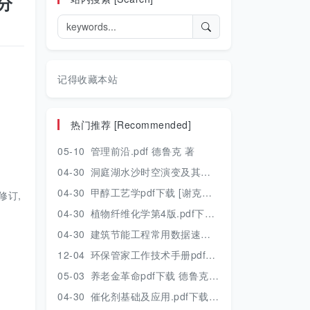
分
记得收藏本站
热门推荐 [Recommended]
05-10
管理前沿.pdf 德鲁克 著
04-30
洞庭湖水沙时空演变及其对水资源安全的影响研究.pdf 胡光伟 著 2017年版
04-30
甲醇工艺学pdf下载 [谢克昌 房鼎业主编] 2010年版
修订,
04-30
植物纤维化学第4版.pdf下载 [裴继诚主编] 2012年版
04-30
建筑节能工程常用数据速查手册.pdf下载 [陈慢勤著] 2010年版
12-04
环保管家工作技术手册pdf下载 2019年版
05-03
养老金革命pdf下载 德鲁克 著
04-30
催化剂基础及应用.pdf下载 [季生福 张谦温 赵彬侠编] 2011年版