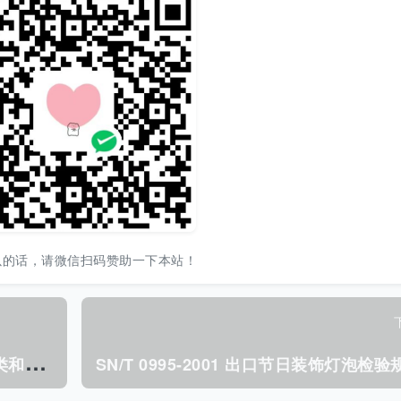
以的话，请微信扫码赞助一下本站！
S
N/T 3083.2-2012 全球化学品统一分类和标签制度(GHS) 第2部分:标签和安全数据单的可理解性 测试方法.pdf