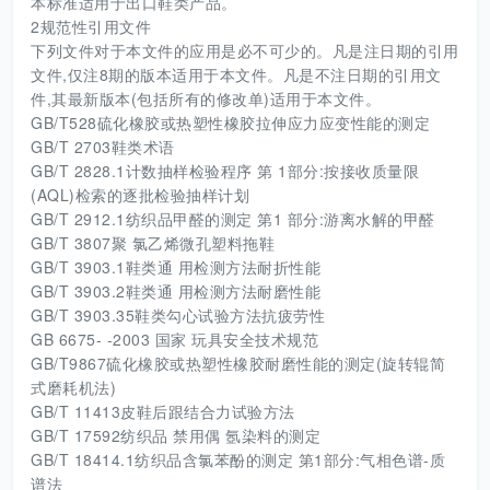
本标准适用于出口鞋类产品。
2规范性引用文件
下列文件对于本文件的应用是必不可少的。凡是注日期的引用
文件,仅注8期的版本适用于本文件。凡是不注日期的引用文
件,其最新版本(包括所有的修改单)适用于本文件。
GB/T528硫化橡胶或热塑性橡胶拉伸应力应变性能的测定
GB/T 2703鞋类术语
GB/T 2828.1计数抽样检验程序 第 1部分:按接收质量限
(AQL)检索的逐批检验抽样计划
GB/T 2912.1纺织品甲醛的测定 第1 部分:游离水解的甲醛
GB/T 3807聚 氯乙烯微孔塑料拖鞋
GB/T 3903.1鞋类通 用检测方法耐折性能
GB/T 3903.2鞋类通 用检测方法耐磨性能
GB/T 3903.35鞋类勾心试验方法抗疲劳性
GB 6675- -2003 国家 玩具安全技术规范
GB/T9867硫化橡胶或热塑性橡胶耐磨性能的测定(旋转辊简
式磨耗机法)
GB/T 11413皮鞋后跟结合力试验方法
GB/T 17592纺织品 禁用偶 氬染料的测定
GB/T 18414.1纺织品含氯苯酚的测定 第1部分:气相色谱-质
谱法