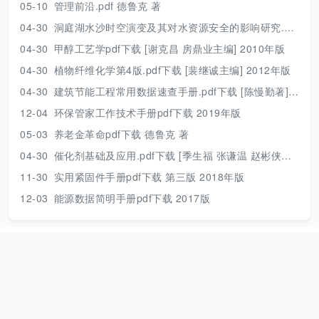
05-10
管理前沿.pdf 德鲁克 著
04-30
洞庭湖水沙时空演变及其对水资源安全的影响研究.pdf 胡光伟 著 2017年版
04-30
甲醇工艺学pdf下载 [谢克昌 房鼎业主编] 2010年版
04-30
植物纤维化学第4版.pdf下载 [裴继诚主编] 2012年版
04-30
建筑节能工程常用数据速查手册.pdf下载 [陈慢勤著] 2010年版
12-04
环保管家工作技术手册pdf下载 2019年版
05-03
养老金革命pdf下载 德鲁克 著
04-30
催化剂基础及应用.pdf下载 [季生福 张谦温 赵彬侠编] 2011年版
11-30
实用紧固件手册pdf下载 第三版 2018年版
12-03
能源数据简明手册pdf下载 2017版
本站资源只用来个人学习，请下载后及时删除！
网站地图
|
捐助本
站
|
Need help？
|
本站动态
本站是一个个人公益网站，资源来源于互联网，压缩包解压密码：
www.789pdf.com [2025年之前的文档解压密码为