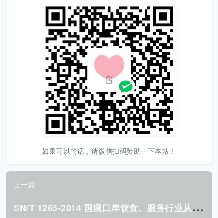
如果可以的话，请微信扫码赞助一下本站！
上一篇
S
N/T 1265-2014 国境口岸饮食、服务行业从业人员 健康检查规程.pdf