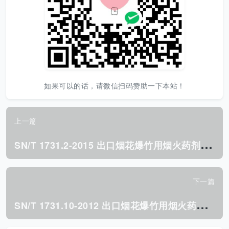
如果可以的话，请微信扫码赞助一下本站！
上一篇
S
N/T 1731.2-2015 出口烟花爆竹用烟火药剂安全性能检验 方法第2部分:75℃热安定性测定.pdf
下一篇
S
N/T 1731.10-2012 出口烟花爆竹用烟火药剂安全性能 检验方法 第10部分:静电火花感度测试方法.pdf